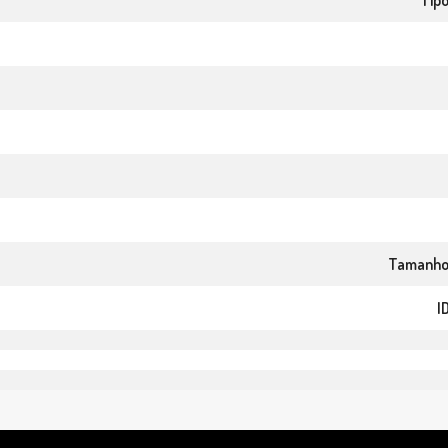
Tip
Tamanho
I