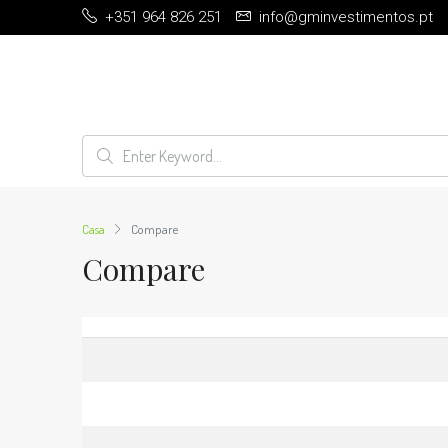
+351 964 826 251
info@gminvestimentos.pt
Casa
Compare
Compare