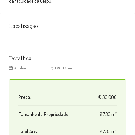
da faculdade da Cespu.
Localização
Detalhes
Atualizado em Setembro 27, 2024 a 11:31 am
Preço:
€130,000
Tamanho da Propriedade:
87.30 m²
Land Area:
87.30 m²