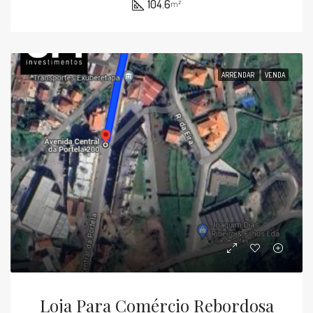
104.6
m²
ARRENDAR
VENDA
Loja Para Comércio Rebordosa