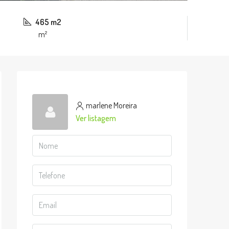
465 m2
m²
marlene Moreira
Ver listagem