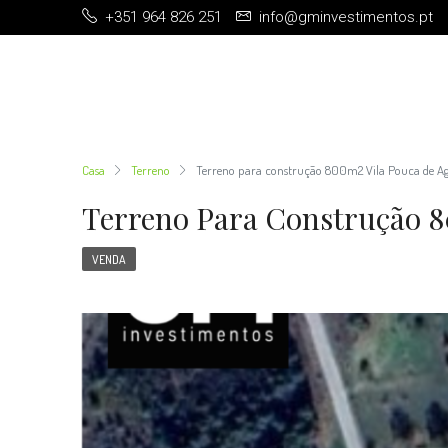
+351 964 826 251
info@gminvestimentos.pt
Casa
Terreno
Terreno para construção 800m2 Vila Pouca de A
Terreno Para Construção 8
VENDA