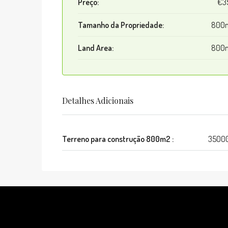
Preço:
€3
Tamanho da Propriedade:
800
Land Area:
800
Detalhes Adicionais
Terreno para construção 800m2 :
3500