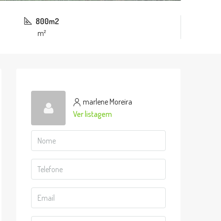
800m2
m²
marlene Moreira
Ver listagem