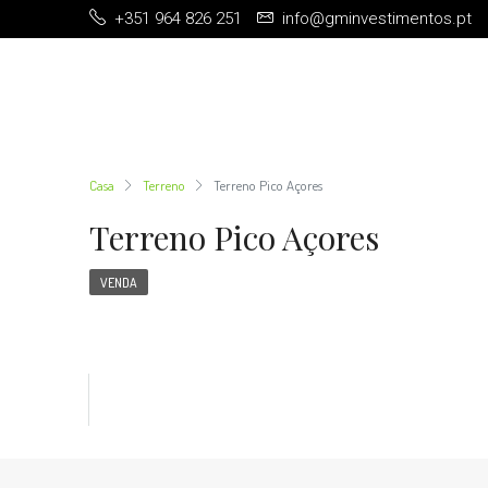
+351 964 826 251
info@gminvestimentos.pt
Casa
Terreno
Terreno Pico Açores
Terreno Pico Açores
VENDA