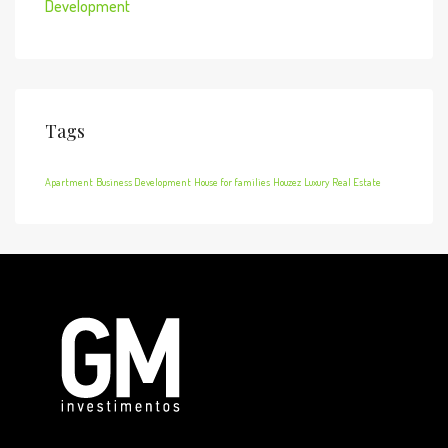
Development
Tags
Apartment
Business Development
House for families
Houzez
Luxury
Real Estate