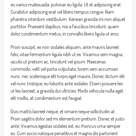
eu varius malesuada, pulvinar eu ligula. Ut et adipiscing erat.
Curabitur adipiscing erat vel libero tempus congue. Nam
pharetra interdum vestibulum. Aenean gravida mi non aliquet
porttitor. Praesent dapibus, nisi a faucibus tincidunt, quam
dolor condimentum metus, in convallis libero ligula ut eros.
Proin suscipit, ex non sodales aliquam, ante mauris laoreet
felis, vitae fermentum ligula nibh ut ex. Vivamus sem magna,
iaculis ut pretium ac, tincidunt vel ipsum. Maecenas
commodo, velit vel porta vulputate, lorem sem accumsan
nunc, nec scelerisque elit turpis eget mauris. Donec dictum elit
vel nunc tristique, eu lobortis ante sodales. Etiam posuere leo
ut leo laoreet, a gravida dui ultricies. Morbi vehicula nulla eget
elit mollis, at condimentum est feugiat.
Duis mattis laoreet neque, et ornare neque sollicitudin at.
Proin sagittis dolor sed mi elementum pretium. Donec et justo
ante. Vivamus egestas sodales est, eu rhoncus urna semper
eu. Cum sociis natoque penatibus et magnis dis parturient