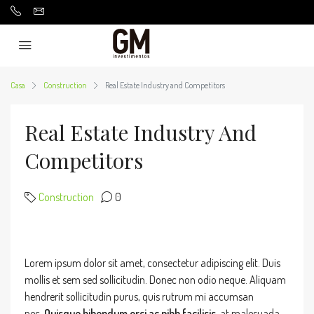
Casa
Construction
Real Estate Industry and Competitors
Real Estate Industry And
Competitors
Construction
0
Lorem ipsum dolor sit amet, consectetur adipiscing elit. Duis
mollis et sem sed sollicitudin. Donec non odio neque. Aliquam
hendrerit sollicitudin purus, quis rutrum mi accumsan
nec.
Quisque bibendum orci ac nibh facilisis
, at malesuada