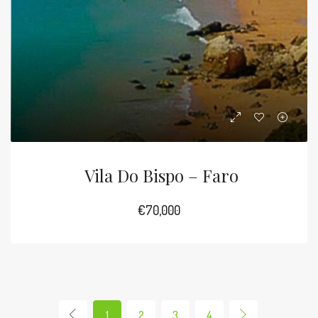
Vila Do Bispo – Faro
€70,000
1
2
3
4